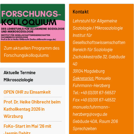
Kontakt
Lehrstuhl für Allgemeine
Soziologie / Mikrosoziologie
Institut für
Gesellschaftswissenschaften
Zum aktuellen Programm des
Bereich für Soziologie
Forschungskolloquiums
Zschokkestraße 32, Gebäude
40
39104 Magdeburg
Aktuelle Termine
Sekretariat:
Manuela
Mikrosoziologie
Fuhrmann-Herzberg
OPEN OHR zu Einsamkeit
Tel.: +49 (0)391 67-56537
Fax +49 (0)391 67-46532
Prof. Dr. Heike Ohlbrecht beim
manuela.fuhrmann-
Katholikentag 2026 in
herzberg@ovgu.de
Würzburg
Gebäude 40A, Raum 206
FoKo-Start im Mai '26 mit
Sprechzeiten
Jasmin Dabitz