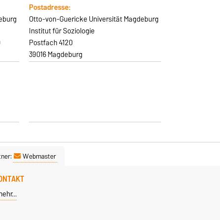
Postadresse:
deburg
Otto-von-Guericke Universität Magdeburg
Institut für Soziologie
0
Postfach 4120
39016 Magdeburg
tner:
Webmaster
ONTAKT
mehr…