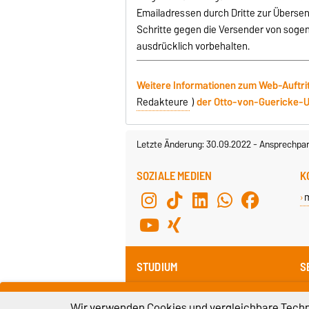
Emailadressen durch Dritte zur Überse
Schritte gegen die Versender von soge
ausdrücklich vorbehalten.
Weitere Informationen zum Web-Auftri
Redakteure
)
der Otto-von-Guericke-U
Letzte Änderung: 30.09.2022
-
Ansprechpar
SOZIALE MEDIEN
K
STUDIUM
S
IGW.Komm
S
Sozialwissenschaften
Wir verwenden Cookies und vergleichbare Techno