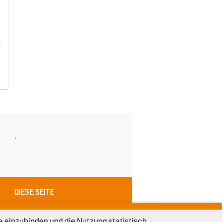
DIESE SEITE
Drucken
e einzubinden und die Nutzung statistisch