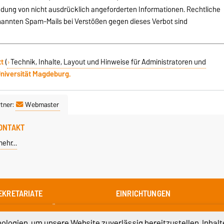
ndung von nicht ausdrücklich angeforderten Informationen. Rechtliche
nannten Spam-Mails bei Verstößen gegen dieses Verbot sind
tt
(
Technik, Inhalte, Layout und Hinweise für Administratoren und
niversität Magdeburg.
tner:
Webmaster
ONTAKT
mehr…
EKRETARIATE
EINRICHTUNGEN
ekretariate und Ökonomie
Prüfungsamt
Universitätsbibliothek
logien, um unsere Website zuverlässig bereitzustellen, Inhalt