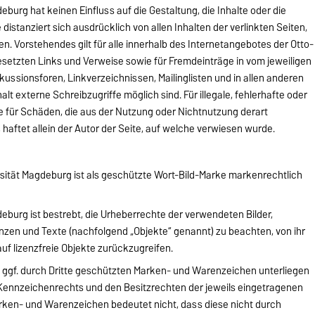
burg hat keinen Einfluss auf die Gestaltung, die Inhalte oder die
 distanziert sich ausdrücklich von allen Inhalten der verlinkten Seiten,
n. Vorstehendes gilt für alle innerhalb des Internetangebotes der Otto-
setzten Links und Verweise sowie für Fremdeinträge in vom jeweiligen
ussionsforen, Linkverzeichnissen, Mailinglisten und in allen anderen
t externe Schreibzugriffe möglich sind. Für illegale, fehlerhafte oder
e für Schäden, die aus der Nutzung oder Nichtnutzung derart
haftet allein der Autor der Seite, auf welche verwiesen wurde.
sität Magdeburg ist als geschützte Wort-Bild-Marke markenrechtlich
eburg ist bestrebt, die Urheberrechte der verwendeten Bilder,
en und Texte (nachfolgend „Objekte“ genannt) zu beachten, von ihr
auf lizenzfreie Objekte zurückzugreifen.
 ggf. durch Dritte geschützten Marken- und Warenzeichen unterliegen
Kennzeichenrechts und den Besitzrechten der jeweils eingetragenen
rken- und Warenzeichen bedeutet nicht, dass diese nicht durch