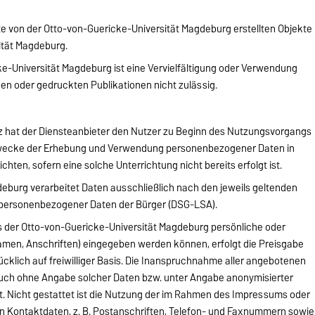
ite von der Otto-von-Guericke-Universität Magdeburg erstellten Objekte
sität Magdeburg.
-Universität Magdeburg ist eine Vervielfältigung oder Verwendung
hen oder gedruckten Publikationen nicht zulässig.
tz hat der Diensteanbieter den Nutzer zu Beginn des Nutzungsvorgangs
Zwecke der Erhebung und Verwendung personenbezogener Daten in
chten, sofern eine solche Unterrichtung nicht bereits erfolgt ist.
eburg verarbeitet Daten ausschließlich nach den jeweils geltenden
 personenbezogener Daten der Bürger (DSG-LSA).
s der Otto-von-Guericke-Universität Magdeburg persönliche oder
amen, Anschriften) eingegeben werden können, erfolgt die Preisgabe
cklich auf freiwilliger Basis. Die Inanspruchnahme aller angebotenen
 auch ohne Angabe solcher Daten bzw. unter Angabe anonymisierter
. Nicht gestattet ist die Nutzung der im Rahmen des Impressums oder
en Kontaktdaten, z. B. Postanschriften, Telefon- und Faxnummern sowie