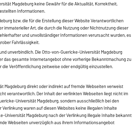
sität Magdeburg keine Gewähr für die Aktualität, Korrektheit,
gestellten Informationen.
eburg bzw. die für die Erstellung dieser Website Verantwortlichen
er immaterieller Art, die durch die Nutzung oder Nichtnutzung dieser
ehlerhafter und unvollständiger Informationen verursacht wurden, es
grober Fahrlässigkeit.
d und unverbindlich. Die Otto-von-Guericke-Universität Magdeburg
n oder das gesamte Internetangebot ohne vorherige Bekanntmachung zu
 die Veröffentlichung zeitweise oder endgültig einzustellen.
ät Magdeburg direkt oder indirekt auf fremde Webseiten verweist
nicht verantwortlich. Der Inhalt der verlinkten Webseiten liegt nicht im
ericke-Universität Magdeburg, sondern ausschließlich bei den
r Verlinkung waren auf diesen Websites keine illegalen Inhalte
ke-Universität Magdeburg nach der Verlinkung illegale Inhalte bekannt
remde Webseiten unverzüglich aus ihrem Informationsangebot