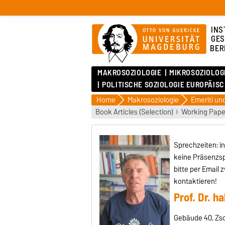
INS
GES
BER
MAKROSOZIOLOGIE
MIKROSOZIOLOG
POLITISCHE SOZIOLOGIE EUROPÄIS
Home
Makrosoziologie
Book Articles (Selection)
Working Pape
Sprechzeiten: in
keine Präsenzs
bitte per Email
kontaktieren!
Prof. Dr. h
Gebäude 40, Zsc