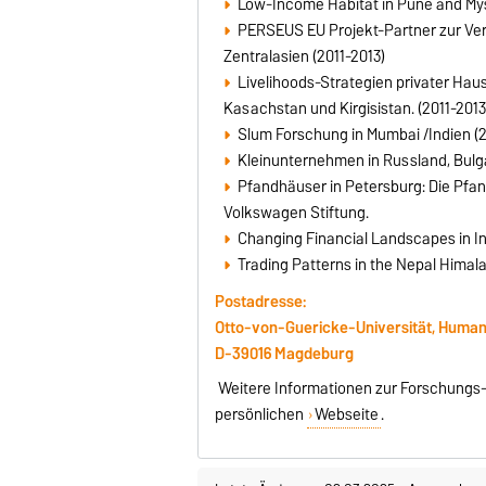
Low-Income Habitat in Pune and Mys
PERSEUS EU Projekt-Partner zur Ve
Zentralasien (2011-2013)
Livelihoods-Strategien privater Haus
Kasachstan und Kirgisistan. (2011-2013),
Slum Forschung in Mumbai /Indien (
Kleinunternehmen in Russland, Bulga
Pfandhäuser in Petersburg: Die Pfan
Volkswagen Stiftung.
Changing Financial Landscapes in In
Trading Patterns in the Nepal Hima
Postadresse:
Otto-von-Guericke-Universität, Humanwi
D-39016 Magdeburg
Weitere Informationen zur Forschungs- 
persönlichen
Webseite
.