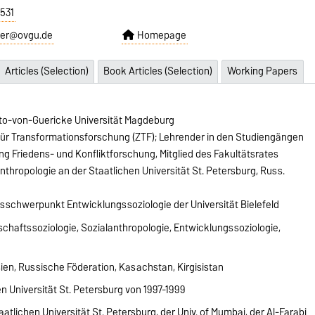
6531
der@ovgu.de
Homepage
Articles (Selection)
Book Articles (Selection)
Working Papers
 Otto-von-Guericke Universität Magdeburg
für Transformationsforschung (ZTF); Lehrender in den Studiengängen
ng Friedens- und Konfliktforschung, Mitglied des Fakultätsrates
thropologie an der Staatlichen Universität St. Petersburg, Russ.
sschwerpunkt Entwicklungssoziologie der Universität Bielefeld
schaftssoziologie, Sozialanthropologie, Entwicklungssoziologie,
ien, Russische Föderation, Kasachstan, Kirgisistan
n Universität St. Petersburg von 1997-1999
atlichen Universität St. Petersburg, der Univ. of Mumbai, der Al-Farabi