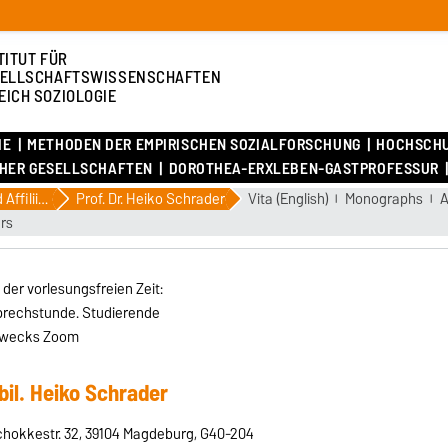
TITUT FÜR
ELLSCHAFTSWISSENSCHAFTEN
EICH SOZIOLOGIE
IE
METHODEN DER EMPIRISCHEN SOZIALFORSCHUNG
HOCHSCH
CHER GESELLSCHAFTEN
DOROTHEA-ERXLEBEN-GASTPROFESSUR
Emeriti und Affiliierte
Prof. Dr. Heiko Schrader
Vita (English)
Monographs
A
rs
 der vorlesungsfreien Zeit:
prechstunde. Studierende
 zwecks Zoom
abil. Heiko Schrader
hokkestr. 32, 39104 Magdeburg, G40-204