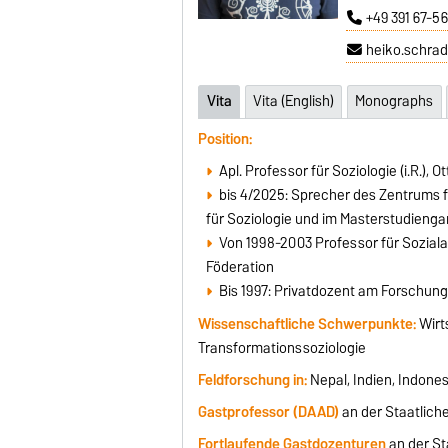
+49 391 67-5
heiko.schra
Vita
Vita (English)
Monographs
Position:
Apl. Professor für Soziologie (i.R.),
bis 4/2025: Sprecher des Zentrums 
für Soziologie und im Masterstudienga
Von 1998-2003 Professor für Sozialan
Föderation
Bis 1997: Privatdozent am Forschung
Wissenschaftliche Schwerpunkte:
Wirt
Transformationssoziologie
Feldforschung in:
Nepal, Indien, Indones
Gastprofessor (DAAD)
an der Staatliche
Fortlaufende Gastdozenturen
an der Sta