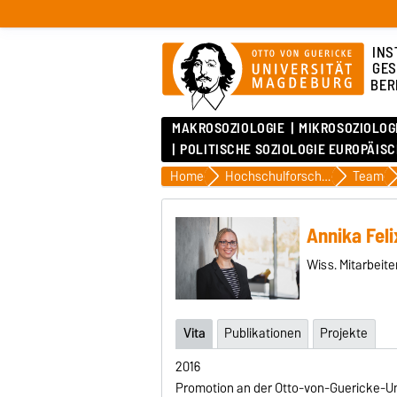
INS
GES
BER
MAKROSOZIOLOGIE
MIKROSOZIOLOG
POLITISCHE SOZIOLOGIE EUROPÄIS
Home
Hochschulforschung
Team
Annika Feli
Wiss. Mitarbeite
Vita
Publikationen
Projekte
2016
Promotion an der Otto-von-Guericke-Un