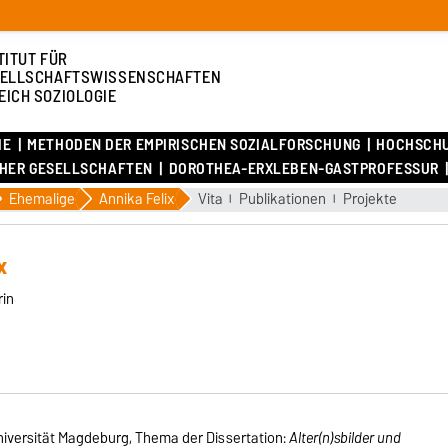
TITUT FÜR
ELLSCHAFTSWISSENSCHAFTEN
EICH SOZIOLOGIE
IE
METHODEN DER EMPIRISCHEN SOZIALFORSCHUNG
HOCHSCH
CHER GESELLSCHAFTEN
DOROTHEA-ERXLEBEN-GASTPROFESSUR
Ehemalige
Annika Felix
Vita
Publikationen
Projekte
x
rin
iversität Magdeburg, Thema der Dissertation:
Alter(n)sbilder und