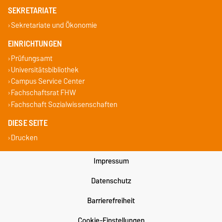
SEKRETARIATE
Sekretariate und Ökonomie
EINRICHTUNGEN
Prüfungsamt
Universitätsbibliothek
Campus Service Center
Fachschaftsrat FHW
Fachschaft Sozialwissenschaften
DIESE SEITE
Drucken
Impressum
Datenschutz
Barrierefreiheit
Cookie-Einstellungen