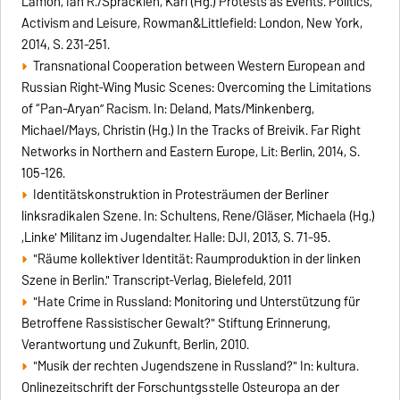
Lamon, Ian R./Spracklen, Karl (Hg.) Protests as Events. Politics,
Activism and Leisure, Rowman&Littlefield: London, New York,
2014, S. 231-251.
Transnational Cooperation between Western European and
Russian Right-Wing Music Scenes: Overcoming the Limitations
of “Pan-Aryan” Racism. In: Deland, Mats/Minkenberg,
Michael/Mays, Christin (Hg.) In the Tracks of Breivik. Far Right
Networks in Northern and Eastern Europe, Lit: Berlin, 2014, S.
105-126.
Identitätskonstruktion in Protesträumen der Berliner
linksradikalen Szene. In: Schultens, Rene/Gläser, Michaela (Hg.)
,Linke' Militanz im Jugendalter. Halle: DJI, 2013, S. 71-95.
"Räume kollektiver Identität: Raumproduktion in der linken
Szene in Berlin." Transcript-Verlag, Bielefeld, 2011
"Hate Crime in Russland: Monitoring und Unterstützung für
Betroffene Rassistischer Gewalt?" Stiftung Erinnerung,
Verantwortung und Zukunft, Berlin, 2010.
"Musik der rechten Jugendszene in Russland?" In: kultura.
Onlinezeitschrift der Forschuntgsstelle Osteuropa an der