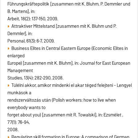
Führungskräftepolitik [zusammen mit K. Bluhm, P. Demmler und
B. Martens], in:
Arbeit, 18(2): 137-150, 2009.
Attraktiver Mittelstand [zusammen mit K. Bluhm und P.
Demmler], in:
Personal, 61(3): 6-7, 2009.
Business Elites in Central Eastern Europe (Economic Elites in
enlarged
Europe) [zusammen mit K. Bluhm], in: Journal for East European
Management
Studies, 13(4): 282-290, 2008.
Túlélni akkor, amikor mindenki el akar téged felejteni - Lengyel
munkások a
rendszerváltozás után (Polish workers: how to live when
everybody wants to
forget about you) [zusammen mit R. Towalski], in: Ezsmélet ,
77(1): 76-94,
2008.
Regulating skill formation in Europe: A comparison of German,