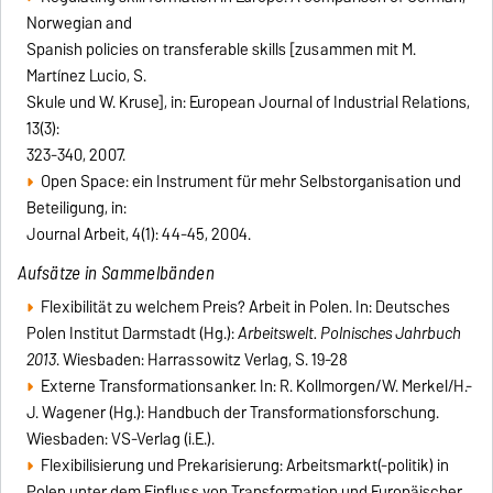
Norwegian and
Spanish policies on transferable skills [zusammen mit M.
Martínez Lucio, S.
Skule und W. Kruse], in: European Journal of Industrial Relations,
13(3):
323-340, 2007.
Open Space: ein Instrument für mehr Selbstorganisation und
Beteiligung, in:
Journal Arbeit, 4(1): 44-45, 2004.
Aufsätze in Sammelbänden
Flexibilität zu welchem Preis? Arbeit in Polen. In: Deutsches
Polen Institut Darmstadt (Hg.):
Arbeitswelt. Polnisches Jahrbuch
2013
. Wiesbaden: Harrassowitz Verlag, S. 19-28
Externe Transformationsanker. In: R. Kollmorgen/W. Merkel/H.-
J. Wagener (Hg.): Handbuch der Transformationsforschung.
Wiesbaden: VS-Verlag (i.E.).
Flexibilisierung und Prekarisierung: Arbeitsmarkt(-politik) in
Polen unter dem Einfluss von Transformation und Europäischer