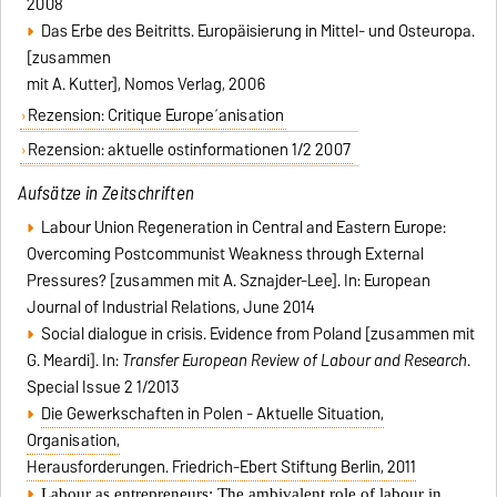
2008
Das Erbe des Beitritts. Europäisierung in Mittel- und Osteuropa.
[zusammen
mit A. Kutter], Nomos Verlag, 2006
Rezension: Critique Europe´anisation
Rezension: aktuelle ostinformationen 1/2 2007
Aufsätze in Zeitschriften
Labour Union Regeneration in Central and Eastern Europe:
Overcoming Postcommunist Weakness through External
Pressures? [zusammen mit A. Sznajder-Lee]. In: European
Journal of Industrial Relations, June 2014
Social dialogue in crisis. Evidence from Poland [zusammen mit
G. Meardi]. In:
Transfer European Review of Labour and Research
.
Special Issue 2 1/2013
Die Gewerkschaften in Polen - Aktuelle Situation,
Organisation,
Herausforderungen. Friedrich-Ebert Stiftung Berlin, 2011
Labour as entrepreneurs: The ambivalent role of labour in