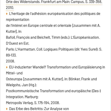
Orte des Widerstands. Frankfurt am Main: Campus, S. 339-358,
2010.
L'heritage de l'adhésion: européanisation des politiques de
représentation
de l'intéret en Europe centrale et orientale [zusammen mit A.
Kutter], in:
Bafoil, François and Beichelt, Timm (eds.): L'Européanisation.
D'Ouest en Est.
Paris: L'Harmattan. Coll. Logiques Politiques (dir. Yves Surel): S.
89-133,
2008.
EU-induzierter Wandel? Transformation und Europäisierung in
Mittel- und
Osteuropa [zusammen mit A. Kutter], in: Bönker, Frank und
Wielgohs, Jan (Hg.):
Postkommunistische Transformation und europäische (Des-)
Integration. Marburg:
Metropolis Verlag, S. 175-194, 2008.
Das Erbe des Beitritts: Zur Analyse von