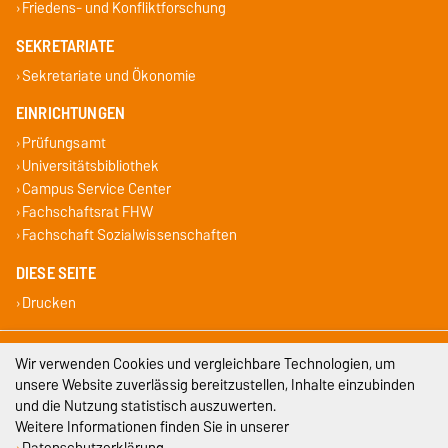
Friedens- und Konfliktforschung
SEKRETARIATE
Sekretariate und Ökonomie
EINRICHTUNGEN
Prüfungsamt
Universitätsbibliothek
Campus Service Center
Fachschaftsrat FHW
Fachschaft Sozialwissenschaften
DIESE SEITE
Drucken
Impressum
Wir verwenden Cookies und vergleichbare Technologien, um
unsere Website zuverlässig bereitzustellen, Inhalte einzubinden
Datenschutz
und die Nutzung statistisch auszuwerten.
Weitere Informationen finden Sie in unserer
Barrierefreiheit
Datenschutzerklärung
.