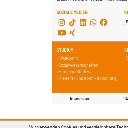
SOZIALE MEDIEN
K
STUDIUM
S
IGW.Komm
S
Sozialwissenschaften
European Studies
Friedens- und Konfliktforschung
Impressum
D
Wir verwenden Cookies und vergleichbare Techno