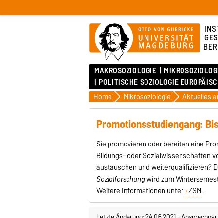
INS
GES
BER
MAKROSOZIOLOGIE
MIKROSOZIOLOG
POLITISCHE SOZIOLOGIE EUROPÄIS
Home
Mikrosoziologie
Promotionsstudiengang: Bis
Sie promovieren oder bereiten eine Pro
Bildungs- oder Sozialwissenschaften vor
austauschen und weiterqualifizieren?
Sozialforschung
wird zum Wintersemester
Weitere Informationen unter
ZSM
.
Letzte Änderung: 24.06.2021
-
Ansprechpar