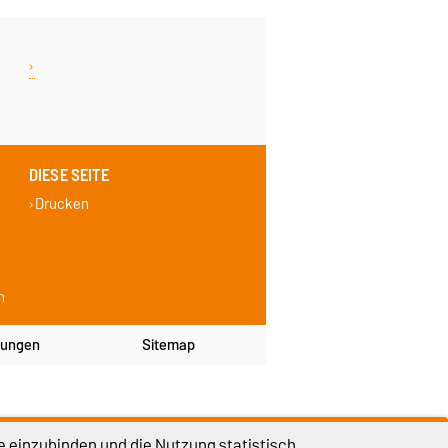
DIESE SEITE
Drucken
n
lungen
Sitemap
e einzubinden und die Nutzung statistisch