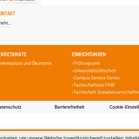
ONTAKT
mehr…
EKRETARIATE
EINRICHTUNGEN
ekretariate und Ökonomie
Prüfungsamt
Universitätsbibliothek
Campus Service Center
Fachschaftsrat FHW
Fachschaft Sozialwissenschafte
atenschutz
Barrierefreiheit
Cookie-Einstel
logien, um unsere Website zuverlässig bereitzustellen, Inhalt