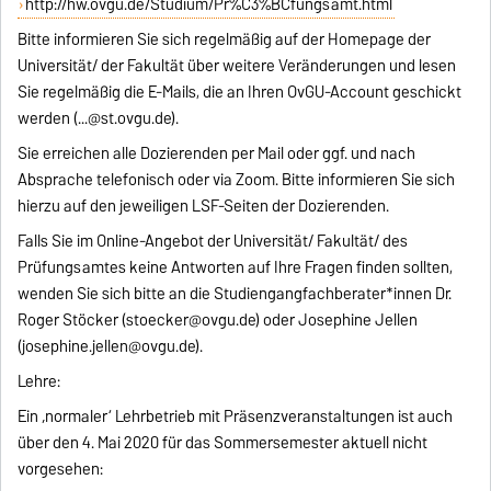
http://hw.ovgu.de/Studium/Pr%C3%BCfungsamt.html
Bitte informieren Sie sich regelmäßig auf der Homepage der
Universität/ der Fakultät über weitere Veränderungen und lesen
Sie regelmäßig die E-Mails, die an Ihren OvGU-Account geschickt
werden (...@st.ovgu.de).
Sie erreichen alle Dozierenden per Mail oder ggf. und nach
Absprache telefonisch oder via Zoom. Bitte informieren Sie sich
hierzu auf den jeweiligen LSF-Seiten der Dozierenden.
Falls Sie im Online-Angebot der Universität/ Fakultät/ des
Prüfungsamtes keine Antworten auf Ihre Fragen finden sollten,
wenden Sie sich bitte an die Studiengangfachberater*innen Dr.
Roger Stöcker (stoecker@ovgu.de) oder Josephine Jellen
(josephine.jellen@ovgu.de).
Lehre:
Ein ‚normaler‘ Lehrbetrieb mit Präsenzveranstaltungen ist auch
über den 4. Mai 2020 für das Sommersemester aktuell nicht
vorgesehen: