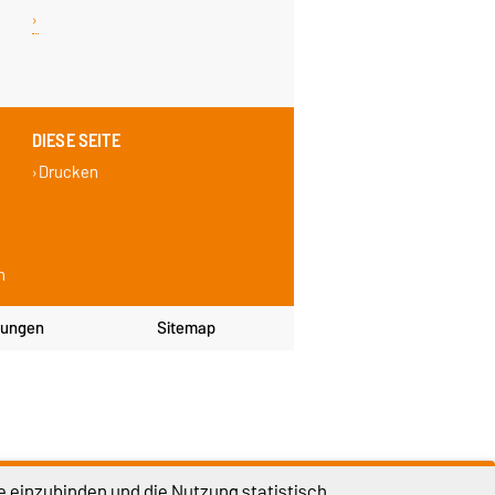
DIESE SEITE
Drucken
n
lungen
Sitemap
e einzubinden und die Nutzung statistisch