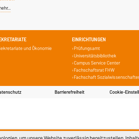
mehr…
EKRETARIATE
EINRICHTUNGEN
ekretariate und Ökonomie
Prüfungsamt
Universitätsbibliothek
Campus Service Center
Fachschaftsrat FHW
Fachschaft Sozialwissenschafte
atenschutz
Barrierefreiheit
Cookie-Einstel
logien, um unsere Website zuverlässig bereitzustellen, Inhalt