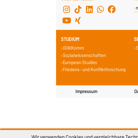
STUDIUM
S
IGW.Komm
S
Sozialwissenschaften
European Studies
Friedens- und Konfliktforschung
Impressum
D
Wir verwenden Cookies und vergleichbare Techno