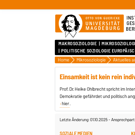
INS
GES
BER
MAKROSOZIOLOGIE
MIKROSOZIOLOG
POLITISCHE SOZIOLOGIE EUROPÄIS
Home
Mikrosoziologie
Einsamkeit ist kein rein ind
Prof. Dr. Heike Ohlbrecht spricht im In
Demokratie gefährdet und politisch a
hier
.
Letzte Änderung: 01.10.2025
-
Ansprechpart
SOZIALE MEDIEN
K