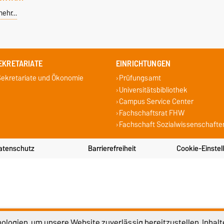
mehr…
EKRETARIATE
EINRICHTUNGEN
ekretariate und Ökonomie
Prüfungsamt
Universitätsbibliothek
Campus Service Center
Fachschaftsrat FHW
Fachschaft Sozialwissenschafte
atenschutz
Barrierefreiheit
Cookie-Einstel
logien, um unsere Website zuverlässig bereitzustellen, Inhalt