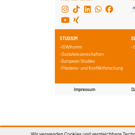
STUDIUM
S
IGW.Komm
S
Sozialwissenschaften
European Studies
Friedens- und Konfliktforschung
Impressum
D
Wir verwenden Cookies und vergleichbare Techno