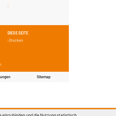
DIESE SEITE
Drucken
n
lungen
Sitemap
e einzubinden und die Nutzung statistisch