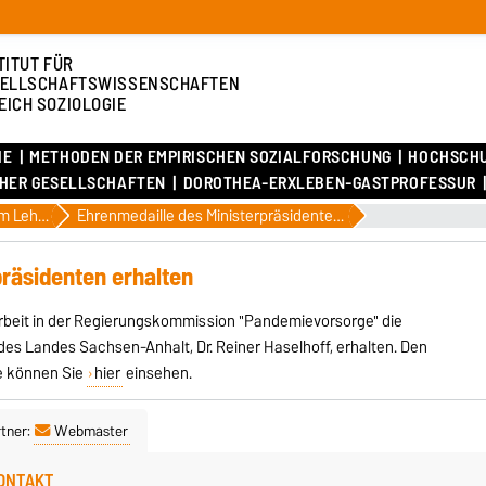
TITUT FÜR
ELLSCHAFTSWISSENSCHAFTEN
EICH SOZIOLOGIE
IE
METHODEN DER EMPIRISCHEN SOZIALFORSCHUNG
HOCHSCH
CHER GESELLSCHAFTEN
DOROTHEA-ERXLEBEN-GASTPROFESSUR
Aktuelles am Lehrstuhl
Ehrenmedaille des Ministerpräsidenten erhalten
präsidenten erhalten
itarbeit in der Regierungskommission "Pandemievorsorge" die
des Landes Sachsen-Anhalt, Dr. Reiner Haselhoff, erhalten. Den
e können Sie
hier
einsehen.
tner:
Webmaster
ONTAKT