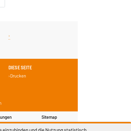
DIESE SEITE
Drucken
n
lungen
Sitemap
e einzubinden und die Nutzung statistisch