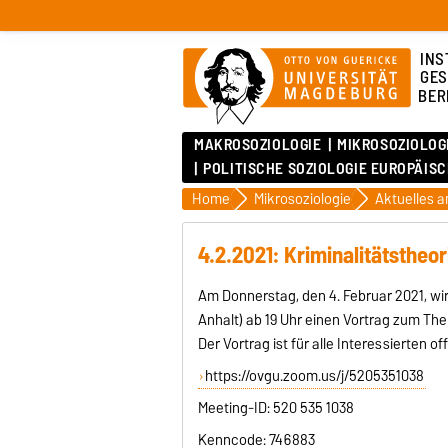
INS
GES
BER
MAKROSOZIOLOGIE
MIKROSOZIOLOG
POLITISCHE SOZIOLOGIE EUROPÄIS
Home
Mikrosoziologie
4.2.2021: Kriminalitätstheo
Am Donnerstag, den 4. Februar 2021, w
Anhalt) ab 19 Uhr einen Vortrag zum The
Der Vortrag ist für alle Interessierten o
https://ovgu.zoom.us/j/5205351038
Meeting-ID: 520 535 1038
Kenncode: 746883