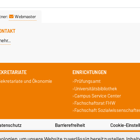
tner:
Webmaster
ONTAKT
mehr…
EKRETARIATE
EINRICHTUNGEN
ekretariate und Ökonomie
Prüfungsamt
Universitätsbibliothek
Campus Service Center
Fachschaftsrat FHW
Fachschaft Sozialwissenschafte
atenschutz
Barrierefreiheit
Cookie-Einstel
logien, um unsere Website zuverlässig bereitzustellen, Inhalt