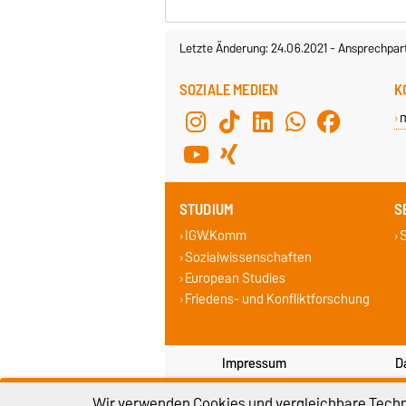
Letzte Änderung: 24.06.2021
-
Ansprechpar
SOZIALE MEDIEN
K
STUDIUM
S
IGW.Komm
S
Sozialwissenschaften
European Studies
Friedens- und Konfliktforschung
Impressum
D
Wir verwenden Cookies und vergleichbare Techno