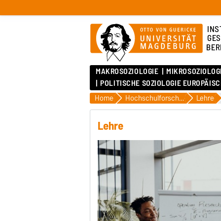
INS
GES
BER
MAKROSOZIOLOGIE
MIKROSOZIOLOG
POLITISCHE SOZIOLOGIE EUROPÄIS
Home
Hochschulforschung
Lehre
Lehre