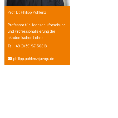
Prof. Dr. Philipp Pohlenz
Professor für Hochschulforschung
und Professionalisierung der
akademischen Lehre
Tel. +49 (0) 391/67-56818
philipp.pohlenz@ovgu.de