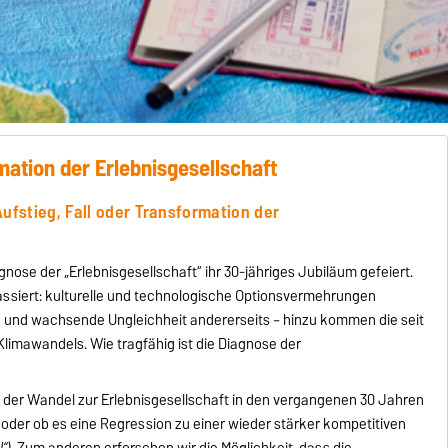
rmation der Erlebnisgesellschaft
ufstieg, Fall oder Transformation der
gnose der „Erlebnisgesellschaft“ ihr 30-jähriges Jubiläum gefeiert.
l passiert: kulturelle und technologische Optionsvermehrungen
en und wachsende Ungleichheit andererseits – hinzu kommen die seit
imawandels. Wie tragfähig ist die Diagnose der
 der Wandel zur Erlebnisgesellschaft in den vergangenen 30 Jahren
) oder ob es eine Regression zu einer wieder stärker kompetitiven
“)
. Zum anderen erforschen wir die Möglichkeit, dass die