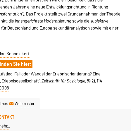
enden Jahren eine neue Entwicklungsrichtung in Richtung
ansformation“)
. Das Projekt stellt zwei Grundannahmen der Theorie
unkt: die
innengerichtete Modernisierung
sowie die
subjektive
r für Deutschland und Europa sekundäranalytisch sowie mit einer
tian Schneickert
inden Sie hier:
Aufstieg, Fall oder Wandel der Erlebnisorientierung? Eine
Erlebnisgesellschaft“.
Zeitschrift für Soziologie
,
51
(2), 114-
-0008
tner:
Webmaster
ONTAKT
mehr…