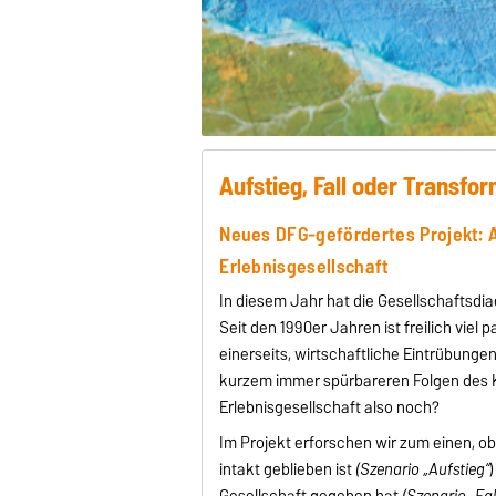
Aufstieg, Fall oder Transfo
Neues DFG-gefördertes Projekt: A
Erlebnisgesellschaft
In diesem Jahr hat die Gesellschaftsdia
Seit den 1990er Jahren ist freilich vie
einerseits, wirtschaftliche Eintrübung
kurzem immer spürbareren Folgen des Kl
Erlebnisgesellschaft also noch?
Im Projekt erforschen wir
zum einen, ob
intakt geblieben ist
(Szenario „Aufstieg“
Gesellschaft gegeben hat
(Szenario „Fall