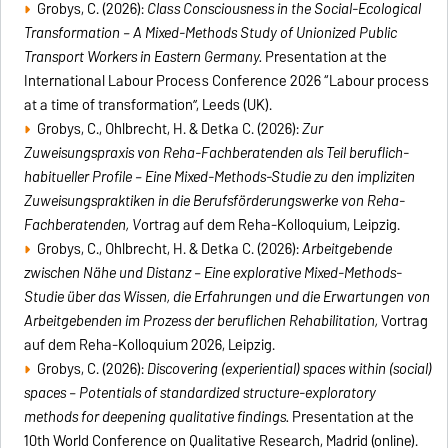
Grobys, C. (2026):
Class Consciousness in the Social-Ecological
Transformation – A Mixed-Methods Study of Unionized Public
Transport Workers in Eastern Germany.
Presentation at the
International Labour Process Conference 2026 “Labour process
at a time of transformation”, Leeds (UK).
Grobys, C., Ohlbrecht, H. & Detka C. (2026):
Zur
Zuweisungspraxis von Reha-Fachberatenden als Teil beruflich-
habitueller Profile – Eine Mixed-Methods-Studie zu den impliziten
Zuweisungspraktiken in die Berufsförderungswerke von Reha-
Fachberatenden, V
ortrag auf dem Reha-Kolloquium, Leipzig.
Grobys, C., Ohlbrecht, H. & Detka C. (2026):
Arbeitgebende
zwischen Nähe und Distanz – Eine explorative Mixed-Methods-
Studie über das Wissen, die Erfahrungen und die Erwartungen von
Arbeitgebenden im Prozess der beruflichen Rehabilitation,
Vortrag
auf dem Reha-Kolloquium 2026, Leipzig.
Grobys, C. (2026):
Discovering (experiential) spaces within (social)
spaces – Potentials of standardized structure-exploratory
methods for deepening qualitative findings.
Presentation at the
10th World Conference on Qualitative Research, Madrid (online).