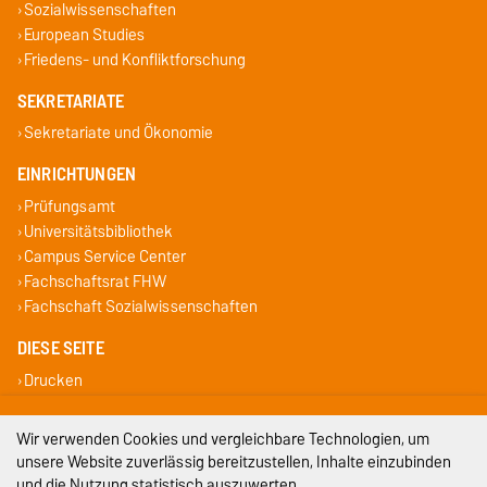
Sozialwissenschaften
European Studies
Friedens- und Konfliktforschung
SEKRETARIATE
Sekretariate und Ökonomie
EINRICHTUNGEN
Prüfungsamt
Universitätsbibliothek
Campus Service Center
Fachschaftsrat FHW
Fachschaft Sozialwissenschaften
DIESE SEITE
Drucken
Impressum
Wir verwenden Cookies und vergleichbare Technologien, um
unsere Website zuverlässig bereitzustellen, Inhalte einzubinden
Datenschutz
und die Nutzung statistisch auszuwerten.