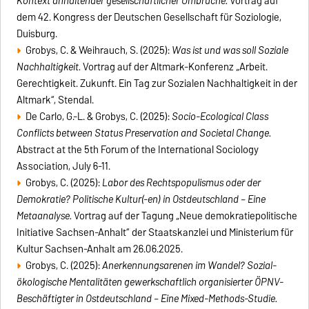
Kontext anhaltender gesellschaftlicher Umbrüche.
Vortrag auf
dem 42. Kongress der Deutschen Gesellschaft für Soziologie,
Duisburg.
Grobys, C. & Weihrauch, S. (2025):
Was ist und was soll Soziale
Nachhaltigkeit.
Vortrag auf der Altmark-Konferenz „Arbeit.
Gerechtigkeit. Zukunft. Ein Tag zur Sozialen Nachhaltigkeit in der
Altmark“, Stendal.
De Carlo, G.-L. & Grobys, C. (2025):
Socio-Ecological Class
Conflicts between Status Preservation and Societal Change.
Abstract at the 5th Forum of the International Sociology
Association, July 6-11.
Grobys, C. (2025):
Labor des Rechtspopulismus oder der
Demokratie? Politische Kultur(-en) in Ostdeutschland – Eine
Metaanalyse.
Vortrag auf der Tagung „Neue demokratiepolitische
Initiative Sachsen-Anhalt“ der Staatskanzlei und Ministerium für
Kultur Sachsen-Anhalt am 26.06.2025.
Grobys, C. (2025):
Anerkennungsarenen im Wandel? Sozial-
ökologische Mentalitäten gewerkschaftlich organisierter ÖPNV-
Beschäftigter in Ostdeutschland – Eine Mixed-Methods-Studie.