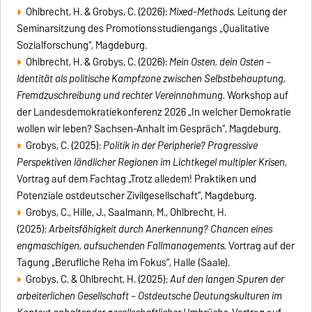
Ohlbrecht, H. & Grobys, C. (2026):
Mixed-Methods.
Leitung der
Seminarsitzung des Promotionsstudiengangs „Qualitative
Sozialforschung“, Magdeburg.
Ohlbrecht, H. & Grobys, C. (2026):
Mein Osten, dein Osten –
Identität als politische Kampfzone zwischen Selbstbehauptung,
Fremdzuschreibung und rechter Vereinnahmung.
Workshop auf
der Landesdemokratiekonferenz 2026 „In welcher Demokratie
wollen wir leben? Sachsen-Anhalt im Gespräch“, Magdeburg.
Grobys, C. (2025):
Politik in der Peripherie? Progressive
Perspektiven ländlicher Regionen im Lichtkegel multipler Krisen
,
Vortrag auf dem Fachtag „Trotz alledem! Praktiken und
Potenziale ostdeutscher Zivilgesellschaft“, Magdeburg.
Grobys, C., Hille, J., Saalmann, M., Ohlbrecht, H.
(2025):
Arbeitsfähigkeit durch Anerkennung? Chancen eines
engmaschigen, aufsuchenden Fallmanagements.
Vortrag auf der
Tagung „Berufliche Reha im Fokus“, Halle (Saale).
Grobys, C. & Ohlbrecht, H. (2025):
Auf den langen Spuren der
arbeiterlichen Gesellschaft – Ostdeutsche Deutungskulturen im