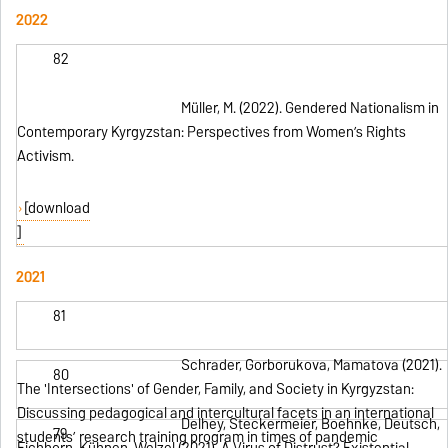
2022
82
Müller, M. (2022). Gendered Nationalism in
Contemporary Kyrgyzstan: Perspectives from Women’s Rights
Activism.
[download
]
2021
81
Schrader, Gorborukova, Mamatova (2021).
80
The 'Intersections' of Gender, Family, and Society in Kyrgyzstan:
Discussing pedagogical and intercultural facets in an international
Delhey, Steckermeier, Boehnke, Deutsch,
79
students’ research training program in times of pandemic
Eichhorn, Kühnen, Welzel (2021). A Virus of Distrust? Existential