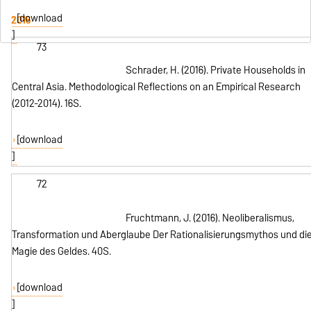
[download
2016
]
73
Schrader, H. (2016). Private Households in
Central Asia. Methodological Reflections on an Empirical Research
(2012-2014). 16S.
[download
]
72
Fruchtmann, J. (2016). Neoliberalismus,
Transformation und Aberglaube Der Rationalisierungsmythos und di
Magie des Geldes. 40S.
[download
]