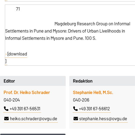
71
Magdeburg Research Group on Informal
Settlements in Pune and Mysore: Drivers of Urban Livelihoods in
Informal Settlements in Mysore and Pune. 100 S.
[download
]
Editor
Redaktion
Prof. Dr. Heiko Schrader
Stephanie Heß, M.Sc.
G40-204
G40-206
+49 391 67-56531
+49 391 67-56612
heiko.schrader@ovgu.de
stephanie.hess@ovgu.de