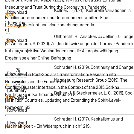
Insecurity and Trust During the Coronavirus Pandemic
Köllner, T. (2021). Kulturelle Variationen in
[download
2020
Familienunternehmen und Unternehmensfamilien: Eine
]
[downloa
Literaturübersicht und eine Forschungsagenda
78
d]
Ohlbrecht, H.; Anacker, J.; Jellen, J.; Lange
[download
2019
B.; Weihrauch, S. (2020). Zu den Auswirkungen der Corona-Pandemi
]
auf das subjektive Wohlbefinden und die Alltagsbewältigung -
77
Ergebnisse einer Online-Befragung
Schrader, H. (2019). Continuity and Change
76
[download
in Societies in Post-Socialist Transformation: Research into
Magdeburg Research Group (2019). The
]
Households and the Economy 19 S.
75
Conflict-Disaster Interface in the Context of the 2015 Gorkha
[Summary
Delhey, J. & Steckermeier, L. C. (2019). Soci
Earthquake in Kathmandu, Nepal 81 S.
[download
2017
]
Ills in Rich Countries. Updating and Extending the Spirit-Level-
]
Paradigm 19S.
74
[download
]
Schrader, H. (2017). Kapitalismus und
[download
Nachhaltigkeit - Ein Widerspruch in sich? 21S.
]