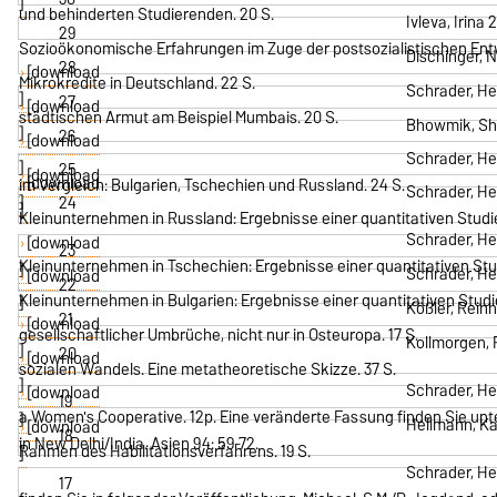
]
und behinderten Studierenden. 20 S.
Ivleva, Irin
29
Sozioökonomische Erfahrungen im Zuge der postsozialistischen Entw
Dischinger, 
28
[download
Mikrokredite in Deutschland. 22 S.
Schrader, He
]
27
[download
städtischen Armut am Beispiel Mumbais. 20 S.
Bhowmik, Shar
]
26
[download
Schrader, He
]
25
[download
[download
im Vergleich: Bulgarien, Tschechien und Russland. 24 S.
Schrader, Hei
]
24
]
Kleinunternehmen in Russland: Ergebnisse einer quantitativen Studie
Schrader, Hei
[download
23
Kleinunternehmen in Tschechien: Ergebnisse einer quantitativen Stud
]
Schrader, Hei
[download
22
Kleinunternehmen in Bulgarien: Ergebnisse einer quantitativen Studie
]
Kößler, Rein
21
[download
gesellschaftlicher Umbrüche, nicht nur in Osteuropa. 17 S.
Kollmorgen, 
]
20
[download
sozialen Wandels. Eine metatheoretische Skizze. 37 S.
]
Schrader, Hei
[download
19
a Women's Cooperative. 12p. Eine veränderte Fassung finden Sie unt
]
Hellmann, Ka
[download
18
in New Delhi/India. Asien 94: 59-72.
Rahmen des Habilitationsverfahrens. 19 S.
]
Schrader, He
17