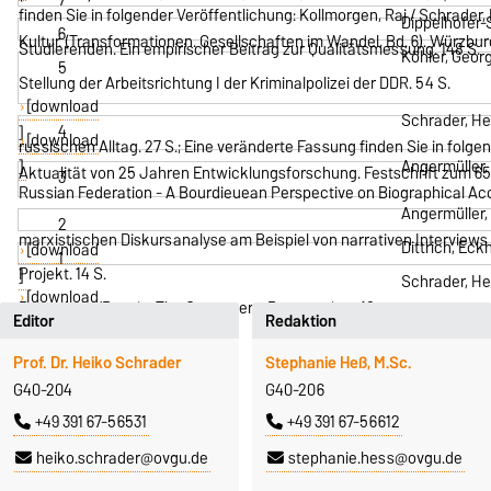
finden Sie in folgender Veröffentlichung: Kollmorgen, Raj / Schrader,
Dippelhofer-
6
Kultur.
(Transformationen. Gesellschaften im Wandel, Bd. 6). Würzbur
Studierenden. Ein empirischer Beitrag zur Qualitätsmessung. 148 S.
Köhler, Georg
5
Stellung der Arbeitsrichtung I der Kriminalpolizei der DDR. 54 S.
[download
Schrader, He
4
]
[download
russischen Alltag. 27 S.; Eine veränderte Fassung finden Sie in folgen
]
Angermüller,
Aktualität von 25 Jahren Entwicklungsforschung
. Festschrift zum 6
3
Russian Federation - A Bourdieuean Perspective on Biographical Acc
Angermüller,
2
marxistischen Diskursanalyse am Beispiel von narrativen Interviews 
Dittrich, Eck
[download
1
Projekt. 14 S.
]
Schrader, He
[download
Petersburg/Russia: The Customers' Perspective . 18 p.
Editor
Redaktion
]
[download
]
Prof. Dr. Heiko Schrader
Stephanie Heß, M.Sc.
[download
G40-204
G40-206
]
+49 391 67-56531
+49 391 67-56612
heiko.schrader@ovgu.de
stephanie.hess@ovgu.de