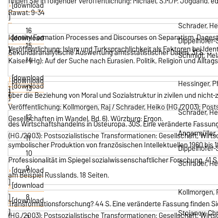
finden Sie in folgender Veröffentlichung: Michael, S.M./P. Jogdand. e
[download
Rawat: 9-34
]
Schrader, Hei
16
Identity Formation Processes and Discourses on Separatism. Dagest
[download
Dippelhofer-
15
Veröffentlichung: Islam und Turksprachlichkeit als Faktoren bei Ide
]
Sekundäranalytische Auswertung amtsstatistischer Daten. 31 S.
Schmidt, Mel
14
Kaiser (Hg): Auf der Suche nach Eurasien. Politik, Religion und Allta
[download
[download
Hessinger, P
[download
13
]
]
über die Beziehung von Moral und Sozialstruktur in zivilen und nicht-
]
Veröffentlichung: Kollmorgen, Raj / Schrader, Heiko (HG./2003):
Posts
Schrader, He
12
Gesellschaften im Wandel, Bd. 6). Würzburg: Ergon.
des Wirtschaftshandelns in Osteuropa. 30S. Eine veränderte Fassung 
Angermüller,
(HG./2003):
Postsozialistische Transformationen: Gesellschaft, Wirtsc
11
symbolischer Produktion von französischen Intellektuellen 1960 bis 19
Dippelhofer-
10
Professionalität im Spiegel sozialwissenschaftlicher Forschung. 41 S
Schrader, He
9
[download
am Beispiel Russlands. 18 Seiten.
]
[download
Kollmorgen, 
]
8
[download
Transformationsforschung? 44 S. Eine veränderte Fassung finden Sie 
]
Stojanov, Ch
(HG./2003):
Postsozialistische Transformationen: Gesellschaft, Wirtsc
7