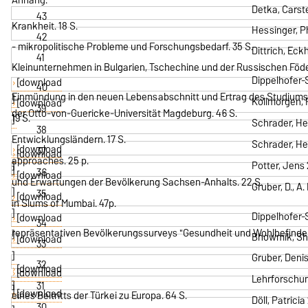
Detka, Carst
43
Krankheit. 18 S.
Hessinger, P
42
- mikropolitische Probleme und Forschungsbedarf. 35 S.
Dittrich, Ec
41
Kleinunternehmen in Bulgarien, Tschechine und der Russischen Föder
Dippelhofer-
[download
40
Einmündung in den neuen Lebensabschnitt und Ertrag des Studiums
]
Kollmorgen, R
[download
39
der Otto-von-Guericke-Universität Magdeburg. 46 S.
19 S.
]
Schrader, He
38
Entwicklungsländern. 17 S.
Schrader, Hei
[download
37
[download
approaches. 25 p.
]
Potter, Jen
]
36
[download
und Erwartungen der Bevölkerung Sachsen-Anhalts. 22 S.
Gruber, D., A
]
35
[download
in Slums of Mumbai. 47p.
]
Dippelhofer-
[download
34
repräsentativen Bevölkerungssurveys "Gesundheit und Wohlbefinden 
]
Bhowmik, Shar
[download
33
]
Gruber, Deni
32
[download
[download
Lehrforschung
]
31
]
[download
eines Beitritts der Türkei zu Europa. 64 S.
Döll, Patric
30