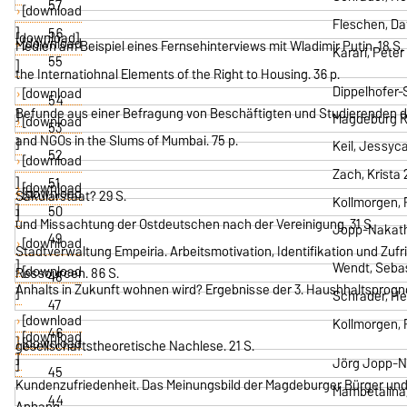
57
[download
Fleschen, Da
]
56
[download]
[download
Medien am Beispiel eines Fernsehinterviews mit Wladimir Putin. 18 S.
Karari, Pete
55
]
the Internatiohnal Elements of the Right to Housing. 36 p.
Dippelhofer-S
[download
54
Befunde aus einer Befragung von Beschäftigten und Studierenden de
]
Magdeburg Re
[download
53
and NGOs in the Slums of Mumbai. 75 p.
]
Keil, Jessyc
52
[download
Zach, Krista
]
51
[download
[download
Säkularstaat? 29 S.
Kollmorgen, 
]
50
]
und Missachtung der Ostdeutschen nach der Vereinigung. 31 S.
Jopp-Nakath,
49
[download
Stadtverwaltung Empeiria. Arbeitsmotivation, Identifikation und Zu
]
Wendt, Sebas
[download
Ressourcen. 86 S.
48
Anhalts in Zukunft wohnen wird? Ergebnisse der 3. Haushhaltsprog
]
Schrader, He
47
[download
Kollmorgen, 
46
[download
]
[download
gesellschaftstheoretische Nachlese. 21 S.
]
Jörg Jopp-Na
]
45
Kundenzufriedenheit. Das Meinungsbild der Magdeburger Bürger un
Mambetalina,
44
Anhang.