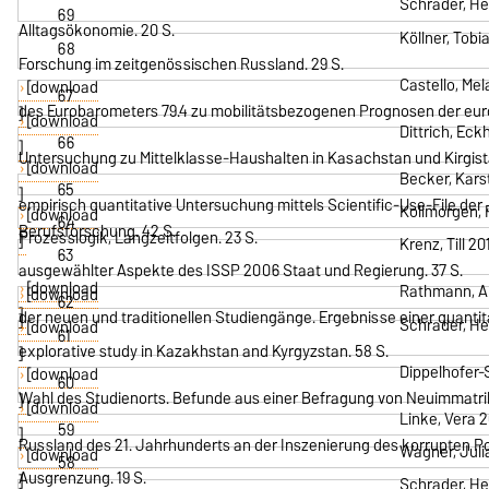
Schrader, Hei
69
Alltagsökonomie. 20 S.
Köllner, Tobi
68
Forschung im zeitgenössischen Russland. 29 S.
Castello, Mel
[download
67
des Eurobarometers 79.4 zu mobilitätsbezogenen Prognosen der euro
]
[download
Dittrich, Ec
66
]
Untersuchung zu Mittelklasse-Haushalten in Kasachstan und Kirgista
[download
Becker, Kars
65
]
empirisch quantitative Untersuchung mittels Scientific-Use-File der 
Kollmorgen, R
[download
64
Berufsforschung. 42 S.
Prozesslogik, Langzeitfolgen. 23 S.
]
Krenz, Till 2
63
ausgewählter Aspekte des ISSP 2006 Staat und Regierung. 37 S.
[download
Rathmann, An
[download
62
]
der neuen und traditionellen Studiengänge. Ergebnisse einer quantit
]
Schrader, Hei
[download
61
explorative study in Kazakhstan and Kyrgyzstan. 58 S.
]
Dippelhofer-S
[download
60
Wahl des Studienorts. Befunde aus einer Befragung von Neuimmatrik
]
[download
Linke, Vera 
59
]
Russland des 21. Jahrhunderts an der Inszenierung des korrupten Po
Wagner, Juli
[download
58
Ausgrenzung. 19 S.
]
Schrader, He