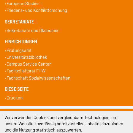
European Studies
Friedens- und Konfliktforschung
SEKRETARIATE
Sekretariate und Ökonomie
EINRICHTUNGEN
Prüfungsamt
Universitätsbibliothek
Campus Service Center
Fachschaftsrat FHW
Fachschaft Sozialwissenschaften
DIESE SEITE
Drucken
Impressum
Wir verwenden Cookies und vergleichbare Technologien, um
unsere Website zuverlässig bereitzustellen, Inhalte einzubinden
Datenschutz
und die Nutzung statistisch auszuwerten.