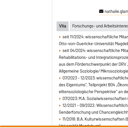
nathalie.gl
Vita
Forschungs- und Arbeitsinter
seit 11/2024: wissenschaftliche Mitar
Otto-von-Guericke-Universität Magde
seit 04/2024: wissenschaftliche Mita
Rehabilitations- und Integrationsproz
aus dem Förderschwerpunkt der DRV „W
Allgemeine Soziologie/ Mikrosoziolog
07/2023 – 12/2023: wissenschaftlich
des Eigentums“, Teilprojekt B04 „Ökon
elitensoziologische Perspektive“ an de
07/2023: M.A. Sozialwissenschaften
12/2021 – 09/2022: Wissenschaftlich
Genderforschung und Chancengleichh
11/2018: B.A. Kulturwissenschaften 
Universität Magdeburg)