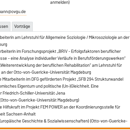
anmelden)
amann@ovgu.de
essen
Vorträge
beiterin am Lehrstuhl für Allgemeine Soziologie / Mikrosoziologie an der
burg
rbeiterin im Forschungsprojekt „BRIV - Erfolgsfaktoren beruflicher
esse – eine Analyse individueller Verläufe in Berufsförderungswerken“
eiterentwicklung der beruflichen Rehabilitation“ am Lehrstuhl für
ie an der Otto-von-Guericke-Universität Magdeburg
e Mitarbeiterin im DFG geförderten Projekt „SFB 294 Strukturwandel
omisches Eigentum und politische (Un-)Gleichheit. Eine
r Friedrich-Schiller-Universität Jena
 (Otto-von-Guericke-Universität Magdeburg)
e Hilfskraft im Projekt FEM POWER an der Koordinierungsstelle für
eit Sachsen-Anhalt
(Europäische Geschichte & Sozialwissenschaften) (Otto-von-Guericke-