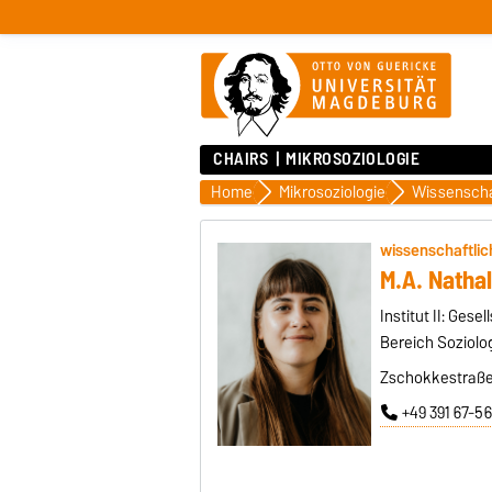
CHAIRS
MIKROSOZIOLOGIE
Home
Mikrosoziologie
wissenschaftlic
M.A. Natha
Institut II: Ges
Bereich Soziolo
Zschokkestraße 
+49 391 67-5