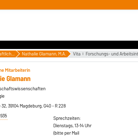
Wissenschaftliche MitarbeiterInnen
Nathalie Glamann, M.A.
Vita
Forschungs- und Arbeitsin
he Mitarbeiterin
lie Glamann
ellschaftswissenschaften
gie
32, 39104 Magdeburg, G40 - R 228
6935
Sprechzeiten:
Dienstags, 13-14 Uhr
(bitte per Mail