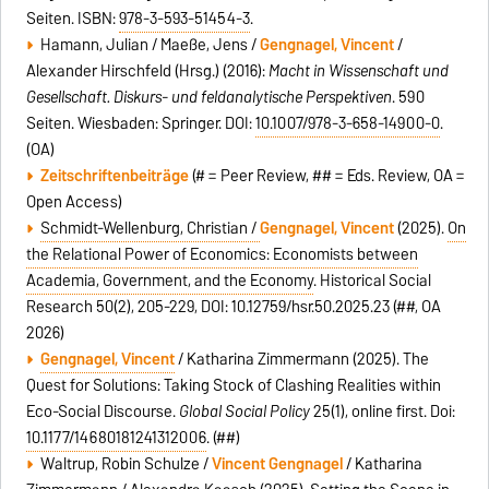
Seiten. ISBN:
978-3-593-51454-3
.
Hamann, Julian / Maeße, Jens /
Gengnagel, Vincent
/
Alexander Hirschfeld (Hrsg.) (2016):
Macht in Wissenschaft und
Gesellschaft. Diskurs- und feldanalytische Perspektiven
. 590
Seiten. Wiesbaden: Springer. DOI:
10.1007/978-3-658-14900-0
.
(OA)
Zeitschriftenbeiträge
(# = Peer Review, ## = Eds. Review, OA =
Open Access)
Schmidt-Wellenburg, Christian /
Gengnagel, Vincent
(2025).
On
the Relational Power of Economics: Economists between
Academia, Government, and the Economy
. Historical Social
Research 50(2), 205-229, DOI: 10.12759/hsr.50.2025.23 (##, OA
2026)
Gengnagel, Vincent
/ Katharina Zimmermann (2025). The
Quest for Solutions: Taking Stock of Clashing Realities within
Eco-Social Discourse.
Global Social Policy
25(1), online first. Doi:
10.1177/14680181241312006
. (##)
Waltrup, Robin Schulze /
Vincent Gengnagel
/ Katharina