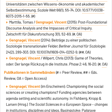
Universitäten zwischen Wissens-ökonomie und akademischer
Selbstbestimmung.
Soziale Welt
66(1), 55–74. DOI:
10.5771/0038-
6073-2015-1-55
. (#)
Marttila, Tomas /
Gengnagel, Vincent
(2015): Post-Foundational
Discourse Analysis and the Impasses of Critical Inquiry.
Zeitschrift für Diskursforschung
3(1), 52–69. (#,
OA
)
Gengnagel, Vincent
(2014): Beiträge zu einer politischen
Soziologie transnationaler Felder.
Berliner Journal für Soziologie
:
24(2), 289–303. DOI:
10.1007/s11609-014-0252-9
. (##, OA)
Gengnagel, Vincent
/ Wilpert, Chris (2013): Game of Theories,
oder: Der lange Rückzug in die Institute.
Phase 2
: 46, 16–20. (#,
OA
)
Publikationen in Sammelbänden
(# = Peer Review, ## = Eds.
Review, OA = Open Access)
Gengnagel, Vincent
(im Erscheinen): Championing the social
sciences or creating champions? Funding agencies between
agenda setting and scientific autonomy. In Fishberg, Kropp &
Larsen (Hrsg.)
The Social Sciences in a European Space – changes
in institutions, disciplines and ideas
. Basingstoke: Palgrave