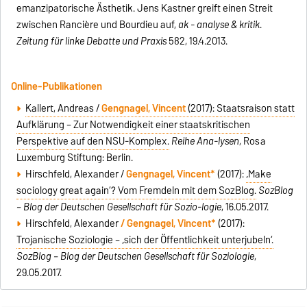
emanzipatorische Ästhetik. Jens Kastner greift einen Streit
zwischen Rancière und Bourdieu auf,
ak - analyse & kritik
.
Zeitung für linke Debatte und Praxis
582, 19.4.2013.
Online-Publikationen
Kallert, Andreas /
Gengnagel, Vincent
(2017):
Staatsraison statt
Aufklärung – Zur Notwendigkeit einer staatskritischen
Perspektive auf den NSU-Komplex.
Reihe Ana-lysen
, Rosa
Luxemburg Stiftung: Berlin.
Hirschfeld, Alexander /
Gengnagel, Vincent*
(2017):
‚Make
sociology great again‘? Vom Fremdeln mit dem SozBlog.
SozBlog
– Blog der Deutschen Gesellschaft für Sozio-logie
, 16.05.2017.
Hirschfeld, Alexander
/ Gengnagel, Vincent*
(2017):
Trojanische Soziologie – ‚sich der Öffentlichkeit unterjubeln‘.
SozBlog – Blog der Deutschen Gesellschaft für Soziologie
,
29.05.2017.