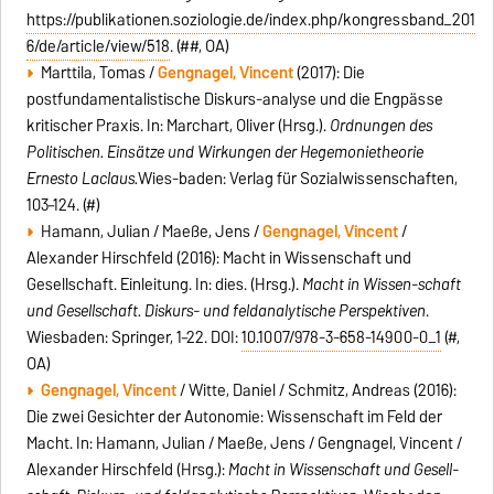
https://publikationen.soziologie.de/index.php/kongressband_201
6/de/article/view/518
. (##, OA)
Marttila, Tomas /
Gengnagel, Vincent
(2017): Die
postfundamentalistische Diskurs-analyse und die Engpässe
kritischer Praxis. In: Marchart, Oliver (Hrsg.).
Ordnungen des
Politischen. Einsätze und Wirkungen der Hegemonietheorie
Ernesto Laclaus.
Wies-baden: Verlag für Sozialwissenschaften,
103–124. (#)
Hamann, Julian / Maeße, Jens /
Gengnagel, Vincent
/
Alexander Hirschfeld (2016): Macht in Wissenschaft und
Gesellschaft. Einleitung. In: dies. (Hrsg.).
Macht in Wissen-schaft
und Gesellschaft. Diskurs- und feldanalytische Perspektiven
.
Wiesbaden: Springer, 1–22. DOI:
10.1007/978-3-658-14900-0_1
(#,
OA)
Gengnagel, Vincent
/ Witte, Daniel / Schmitz, Andreas (2016):
Die zwei Gesichter der Autonomie: Wissenschaft im Feld der
Macht. In: Hamann, Julian / Maeße, Jens / Gengnagel, Vincent /
Alexander Hirschfeld (Hrsg.):
Macht in Wissenschaft und Gesell-