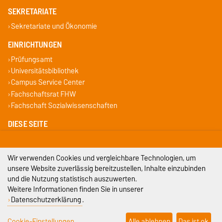
SEKRETARIATE
Sekretariate und Ökonomie
EINRICHTUNGEN
Prüfungsamt
Universitätsbibliothek
Campus Service Center
Fachschaftsrat FHW
Fachschaft Sozialwissenschaften
DIESE SEITE
Drucken
Wir verwenden Cookies und vergleichbare Technologien, um
Impressum
unsere Website zuverlässig bereitzustellen, Inhalte einzubinden
und die Nutzung statistisch auszuwerten.
Datenschutz
Weitere Informationen finden Sie in unserer
Datenschutzerklärung
.
Barrierefreiheit
Cookie-Einstellungen
Alle ablehnen
Das ist ok
Cookie-Einstellungen