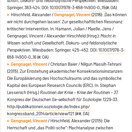
schaft. Diskurs- und feldanalytische Perspektiven
. Wiesbaden:
Springer, 383–424. DOI:
10.1007/978-3-658-14900-0_15
(#, OA)
Hirschfeld, Alexander /
Gengnagel, Vincent
(2016): ‚Das können
wir nicht durchgehen lassen‘. Zur gesellschaftlichen Resonanz
kritischer Intervention. In: Hamann, Julian / Maeße, Jens /
Gengnagel, Vincent / Alexander Hirschfeld (Hrsg.):
Macht in
Wissen-schaft und Gesellschaft. Diskurs- und feldanalytische
Perspektiven
. Wiesbaden: Springer, 425–452. DOI:
10.1007/978-3-
658-14900-0_16
(#, OA)
Gengnagel, Vincent
/ Christian Baier / Nilgun Massih-Tehrani
(2015). Zur Entstehung akademischer Konsekrationsinstanzen:
Die Europäisierung des Hochschulraums und das symbolische
Kapital des European Research Councils (ERC). In: Stephan
Lessenich (Hrsg.)
Routinen der Krise – Krise der Routinen – 37.
Kongress der Deutschen Ge-sellschaft für Soziologie
: 1229–33.
http://publikationen.soziologie.de/index.php/‌
kongressband_2014/article/view/121
(##, OA)
Gengnagel, Vincent
/ Hirschfeld, Alexander (2015): Die
Herrschaft und „das Politi-sche“: Machtanalyse zwischen