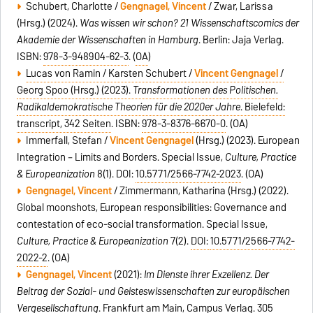
Schubert, Charlotte /
Gengnagel, Vincent
/ Zwar, Larissa
(Hrsg.) (2024).
Was wissen wir schon? 21 Wissenschaftscomics der
Akademie der Wissenschaften in Hamburg
. Berlin: Jaja Verlag.
ISBN:
978-3-948904-62-3
. (
OA
)
Lucas von Ramin / Karsten Schubert /
Vincent Gengnagel
/
Georg Spoo (Hrsg.) (2023).
Transformationen des Politischen.
Radikaldemokratische Theorien für die 2020er Jahre
. Bielefeld:
transcript, 342 Seiten
. ISBN:
978-3-8376-6670-0
. (OA)
Immerfall, Stefan /
Vincent Gengnagel
(Hrsg.) (2023). European
Integration – Limits and Borders. Special Issue,
Culture, Practice
& Europeanization
8(1). DOI:
10.5771/2566-7742-2023
. (OA)
Gengnagel, Vincent
/ Zimmermann, Katharina (Hrsg.) (2022).
Global moonshots, European responsibilities: Governance and
contestation of eco-social transformation. Special Issue,
Culture, Practice & Europeanization
7(2).
DOI:
10.5771/2566-7742-
2022-2
. (OA)
Gengnagel, Vincent
(2021):
Im Dienste ihrer Exzellenz.
Der
Beitrag der Sozial- und Geisteswissenschaften zur europäischen
Vergesellschaftung
. Frankfurt am Main, Campus Verlag. 305