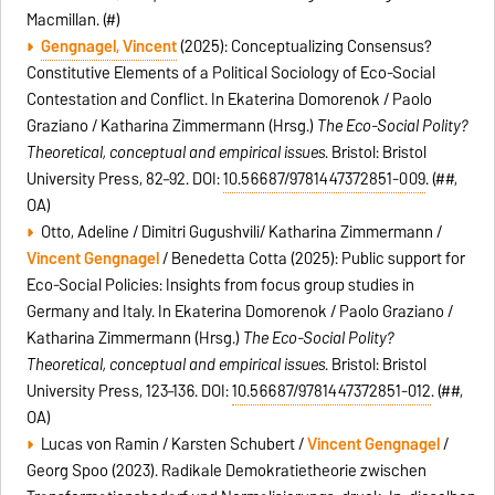
Macmillan. (#)
Gengnagel, Vincent
(2025): Conceptualizing Consensus?
Constitutive Elements of a Political Sociology of Eco-Social
Contestation and Conflict. In Ekaterina Domorenok / Paolo
Graziano / Katharina Zimmermann (Hrsg.)
The Eco-Social Polity?
Theoretical, conceptual and empirical issues
. Bristol: Bristol
University Press, 82–92. DOI:
10.56687/9781447372851-009
. (##,
OA)
Otto, Adeline / Dimitri Gugushvili/ Katharina Zimmermann /
Vincent Gengnagel
/ Benedetta Cotta (2025): Public support for
Eco-Social Policies: Insights from focus group studies in
Germany and Italy. In Ekaterina Domorenok / Paolo Graziano /
Katharina Zimmermann (Hrsg.)
The Eco-Social Polity?
Theoretical, conceptual and empirical issues
. Bristol: Bristol
University Press, 123–136. DOI:
10.56687/9781447372851-012
. (##,
OA)
Lucas von Ramin / Karsten Schubert /
Vincent Gengnagel
/
Georg Spoo (2023). Radikale Demokratietheorie zwischen