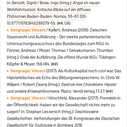
In: Betzelt, Sigrid / Bode, Ingo (Hrsg.):
Angst im neuen
Wohlfahrtsstaat. Kritische Blicke auf ein diffuses
Phänomen.
Baden-Baden: Nomos, 55–67. DOI:
10.5771/9783845288079-55
. (##, OA)
Gengnagel, Vincent
/ Kallert, Andreas (2018): Zwischen
Staatswohl und Aufklärung – Der zweite parlamentarische
Untersuchungsausschuss des Bundestages zum NSU. In:
Förster, Andreas / Moser, Thomas / Selvakumaran, Thumilan
(Hrsg.):
Ende der Aufklärung. Die offene Wunde NSU
. Tübingen:
Klöpfer & Meyer, 158–184. (##)
Gengnagel, Vincent
(2017): Als Kulturkapital noch cool war. Das
Hipsterklischee als Echo des Bildungsversprechens. In: Chris W.
Wilpert / Robert Zwarg (Hrsg.):
Destruk-tive Charaktere: Hipster
und andere Krisenphänomene
. Mainz: Ventil Verlag 17–27. (##
)
Gengnagel, Vincent
/ Hirschfeld, Alexander (2017): Fremdeln in
der Öffentlichkeit: Haben wir der Gesellschaft nichts mehr zu
sagen? In: Stephan Lessenich (Hrsg.):
Geschlossene
Gesellschaften. Verhandlungen des 38. Kongresses der Deutschen
Gesellschaft für Soziologie in Bamberg 2016
.