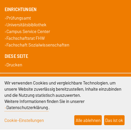
EINRICHTUNGEN
Prüfungsamt
Universitätsbibliothek
Campus Service Center
Fachschaftsrat FHW
Fachschaft Sozialwissenschaften
DIESE SEITE
Drucken
Impressum
Wir verwenden Cookies und vergleichbare Technologien, um
unsere Website zuverlässig bereitzustellen, Inhalte einzubinden
Datenschutz
und die Nutzung statistisch auszuwerten.
Weitere Informationen finden Sie in unserer
Barrierefreiheit
Datenschutzerklärung
.
Cookie-Einstellungen
Cookie-Einstellungen
Alle ablehnen
Das ist ok
Sitemap