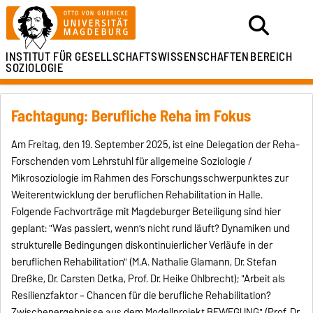
INSTITUT FÜR
GESELLSCHAFTSWISSENSCHAFTEN
BEREICH
SOZIOLOGIE
Fachtagung: Berufliche Reha im Fokus
Am Freitag, den 19. September 2025, ist eine Delegation der Reha-
Forschenden vom Lehrstuhl für allgemeine Soziologie /
Mikrosoziologie im Rahmen des Forschungsschwerpunktes zur
Weiterentwicklung der beruflichen Rehabilitation in Halle.
Folgende Fachvorträge mit Magdeburger Beteiligung sind hier
geplant: "Was passiert, wenn’s nicht rund läuft? Dynamiken und
strukturelle Bedingungen diskontinuierlicher Verläufe in der
beruflichen Rehabilitation" (M.A. Nathalie Glamann, Dr. Stefan
Dreßke, Dr. Carsten Detka, Prof. Dr. Heike Ohlbrecht); "Arbeit als
Resilienzfaktor – Chancen für die berufliche Rehabilitation?
Zwischenergebnisse aus dem Modellprojekt BEWEGUNG" (Prof. Dr.